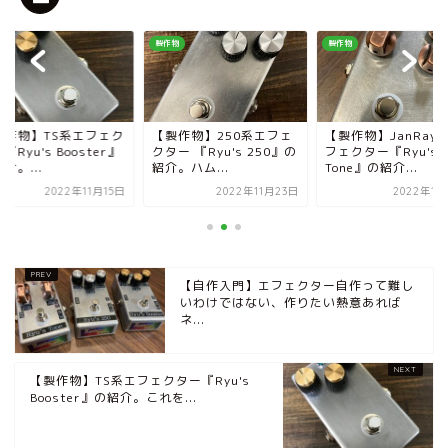
物
製作物
製作物
製作物】TS系エフェク
【製作物】250系エフェ
【製作物】JanRay
『Ryu's Booster』
クター 『Ryu's 250』の
フェクター『Ryu's
介。...
紹介。ハム...
Tone』の紹介...
2022年11月15日
2022年11月23日
2022年12
【自作入門】エフェクター自作って難し
いわけではない、作りたい熱意あれば
ネ...
【製作物】TS系エフェクター『Ryu's
Booster』の紹介。これを...